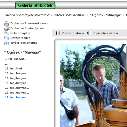
Galeria Stokrotek
Galeria "Garbatych Stokrotek"
NASZE VW GarBuski
* Ogórek - "Muwaga"
Drukuj na PhotoWorks.com
Drukuj na Shutterfly.com
Pokaz slajdów
Pierwsza strona
Poprzednia strona
Stwórz replikę
Wyślij jako eKartkę
* Ogórek - "Muwaga"
1. fot_Justyna...
...
12. fot_Artek...
13. fot_Justyna...
14. fot_Justyna...
15. fot_Justyna...
16. fot_Justyna...
17. fot_Justyna...
18. fot_Justyna...