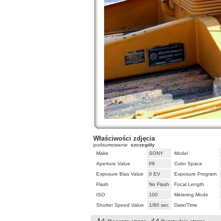
Właściwości zdjęcia
podsumowanie
szczegóły
Make
SONY
Model
Aperture Value
f/9
Color Space
Exposure Bias Value
0 EV
Exposure Program
Flash
No Flash
Focal Length
ISO
100
Metering Mode
Shutter Speed Value
1/80 sec
Date/Time