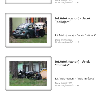
Data: 06.05.2008
Liczba wyświetleń: 1145
fot.Artek (canon) - Jacek
"policjant"
fot.Artek (canon) - Jacek "policjant"
Data: 06.05.2008
Liczba wyświetleń: 1115
fot.Artek (canon) - Artek
"mrówka"
fot.Artek (canon) - Artek "mrówka"
Data: 06.05.2008
Liczba wyświetleń: 1148