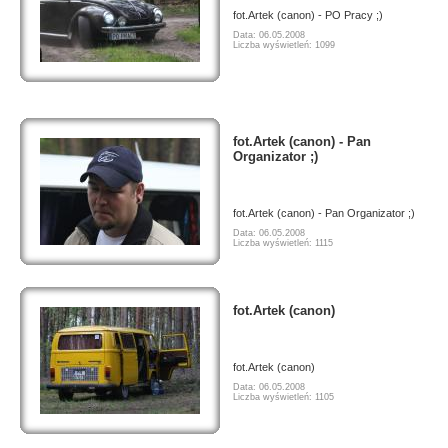
fot.Artek (canon) - PO Pracy ;)
Data: 06.05.2008
Liczba wyświetleń: 1099
fot.Artek (canon) - Pan
Organizator ;)
fot.Artek (canon) - Pan Organizator ;)
Data: 06.05.2008
Liczba wyświetleń: 1115
fot.Artek (canon)
fot.Artek (canon)
Data: 06.05.2008
Liczba wyświetleń: 1105