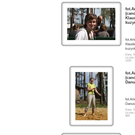
fot.A
(cano
Klau
kuzy
fot.Ar
Klaudi
kuzyn
Data: 0
Liczba 
1035
fot.A
(cano
Danus
fot.Ar
Danusi
Data: 0
Liczba 
960