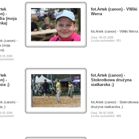
rtek
fot.Artek (canon) - VWiki
n) -
Werra
dia (moja
nka)
fot.Artek (canon) - VWiki Werra
Data: 06.05.2008
tek (canon) -
Liczba wyświetleń: 951
a (moja
ka)
6.05.2008
wyświetleń:
rtek
fot.Artek (canon) -
n) -
Stokrotkowa drużyna
ia ;)
siatkarska ;)
tek (canon) -
fot.Artek (canon) - Stokrotkowa
a ;)
drużyna siatkarska ;)
6.05.2008
Data: 06.05.2008
wyświetleń:
Liczba wyświetleń: 989