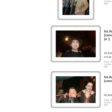
Liczba 
989
fot.A
(cano
ja ;)
fot.Ar
a to ja 
Data: 0
Liczba 
964
fot.A
(can
fot.Ar
Data: 0
Liczba 
952