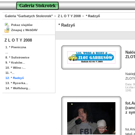
Galeria Stokrotek
Galeria "Garbatych Stokrotek"
Z L O T Y 2008
* Radzyń
* Radzyń
Pokaz slajdów
Zmapuj z WebDAV
Z L O T Y 2008
1. * Piwniczna
Nakl
...
ZLO
8. * Sulistrowice
9. * Kraków...
10. * Wilno -...
11. *...
Naklej
12. * Radzyń
ZLOT
13. * Rycerka...
Data: 0
Liczba 
14. * Wolfsburg...
1241
fot.A
(cano
z syn
fot.Ar
tatuś 