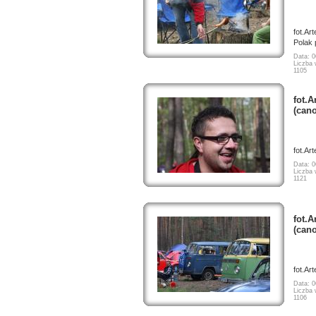
fot.Ar
Polak p
Data: 0
Liczba 
1105
fot.A
(can
fot.Ar
Data: 0
Liczba 
1121
fot.A
(can
fot.Ar
Data: 0
Liczba 
1106