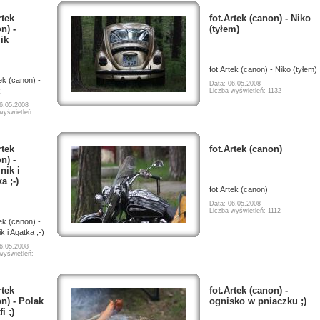
rtek
fot.Artek (canon) - Niko
n) -
(tyłem)
ik
fot.Artek (canon) - Niko (tyłem)
tek (canon) -
Data: 06.05.2008
k
Liczba wyświetleń: 1132
6.05.2008
wyświetleń:
rtek
fot.Artek (canon)
n) -
nik i
a ;-)
fot.Artek (canon)
Data: 06.05.2008
Liczba wyświetleń: 1112
tek (canon) -
k i Agatka ;-)
6.05.2008
wyświetleń:
rtek
fot.Artek (canon) -
n) - Polak
ognisko w pniaczku ;)
i ;)