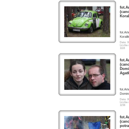
fot.A
(cano
Koral
fot.Ar
Korali
Data: 0
Liczba 
1116
fot.A
(cano
Domi
Agatk
fot.Ar
Domini
Data: 0
Liczba 
1156
fot.A
(cano
potraf