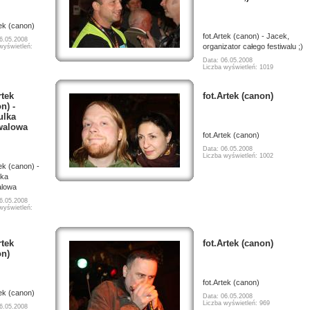
tek (canon)
fot.Artek (canon) - Jacek,
6.05.2008
organizator całego festiwalu ;)
wyświetleń:
Data: 06.05.2008
Liczba wyświetleń: 1019
rtek
fot.Artek (canon)
n) -
ulka
iwalowa
fot.Artek (canon)
Data: 06.05.2008
Liczba wyświetleń: 1002
tek (canon) -
lka
alowa
6.05.2008
wyświetleń:
rtek
fot.Artek (canon)
on)
fot.Artek (canon)
tek (canon)
Data: 06.05.2008
Liczba wyświetleń: 969
6.05.2008