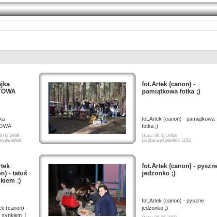
ejka
fot.Artek (canon) -
TOWA
pamiątkowa fotka ;)
ka
fot.Artek (canon) - pamiątkowa
OWA
fotka ;)
6.05.2008
Data: 06.05.2008
wyświetleń:
Liczba wyświetleń: 1152
rtek
fot.Artek (canon) - pyszn
n) - tatuś
jedzonko ;)
kiem ;)
fot.Artek (canon) - pyszne
tek (canon) -
jedzonko ;)
z synkiem ;)