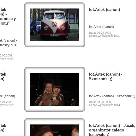
rtek
fot.Artek (canon)
n) -
ładnieszy
lotu"
fot.Artek (canon)
Data: 06.05.2008
Liczba wyświetleń: 1091
tek (canon) -
dnieszy bus
6.05.2008
wyświetleń:
rtek
fot.Artek (canon) -
on)
Szoszonki ;)
tek (canon)
fot.Artek (canon) - Szoszonki ;)
6.05.2008
Data: 06.05.2008
wyświetleń:
Liczba wyświetleń: 1014
rtek
fot.Artek (canon) - Jacek,
on)
organizator całego
festiwalu ;)