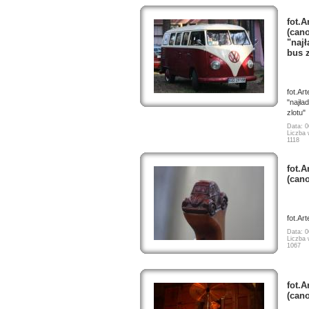
fot.A
(cano
"naj
bus z
fot.Ar
"najła
zlotu"
Data: 0
Liczba 
1118
fot.A
(can
fot.Ar
Data: 0
Liczba 
1067
fot.A
(can