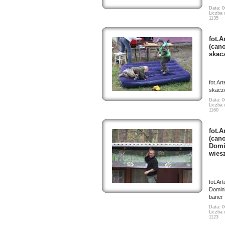
Data: 0
Liczba 
1135
fot.A
(cano
skacz
fot.Art
skacze
Data: 0
Liczba 
1160
fot.A
(cano
Domi
wiesz
fot.Ar
Domin
baner 
Data: 0
Liczba 
1123