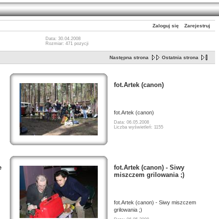
Zaloguj się
Zarejestruj
Data: 30.04.2008
Rozmiar: 471 pozycji
Następna strona
Ostatnia strona
fot.Artek (canon)
fot.Artek (canon)
Data: 06.05.2008
Liczba wyświetleń: 1155
e
fot.Artek (canon) - Siwy
miszczem grilowania ;)
fot.Artek (canon) - Siwy miszczem
grilowania ;)