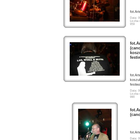
fot.Ar
Data: 0
Liczba 
959
fot.A
(cano
kosz
fest
fot.Ar
koszu
festiw
Data: 0
Liczba 
990
fot.A
(can
fot.Ar
Data: 0