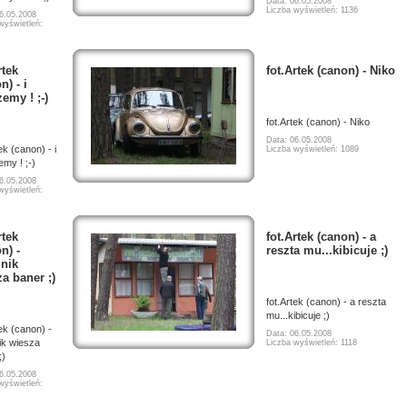
Data: 06.05.2008
Liczba wyświetleń: 1136
6.05.2008
wyświetleń:
rtek
fot.Artek (canon) - Niko
n) - i
emy ! ;-)
fot.Artek (canon) - Niko
Data: 06.05.2008
ek (canon) - i
Liczba wyświetleń: 1089
my ! ;-)
6.05.2008
wyświetleń:
rtek
fot.Artek (canon) - a
n) -
reszta mu...kibicuje ;)
nik
a baner ;)
fot.Artek (canon) - a reszta
mu...kibicuje ;)
tek (canon) -
Data: 06.05.2008
ik wiesza
Liczba wyświetleń: 1118
;)
6.05.2008
wyświetleń: