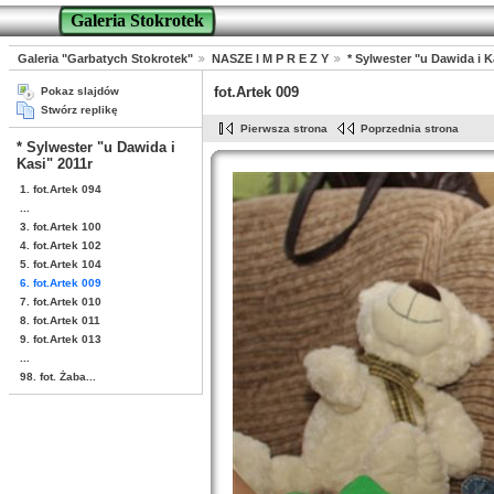
Galeria Stokrotek
Galeria "Garbatych Stokrotek"
NASZE I M P R E Z Y
* Sylwester "u Dawida i K
fot.Artek 009
Pokaz slajdów
Stwórz replikę
Pierwsza strona
Poprzednia strona
* Sylwester "u Dawida i
Kasi" 2011r
1. fot.Artek 094
...
3. fot.Artek 100
4. fot.Artek 102
5. fot.Artek 104
6. fot.Artek 009
7. fot.Artek 010
8. fot.Artek 011
9. fot.Artek 013
...
98. fot. Żaba...