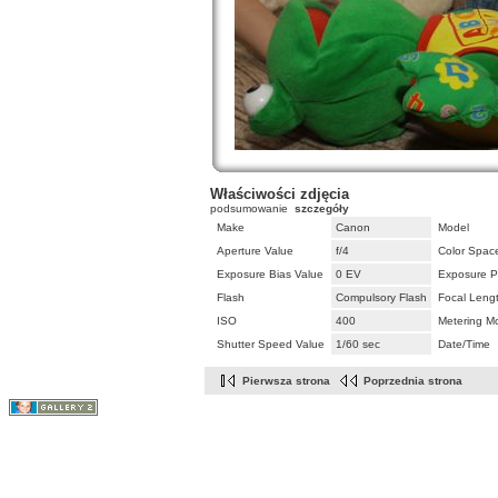
Właściwości zdjęcia
podsumowanie
szczegóły
Make
Canon
Model
Aperture Value
f/4
Color Spac
Exposure Bias Value
0 EV
Exposure P
Flash
Compulsory Flash
Focal Leng
ISO
400
Metering M
Shutter Speed Value
1/60 sec
Date/Time
Pierwsza strona
Poprzednia strona