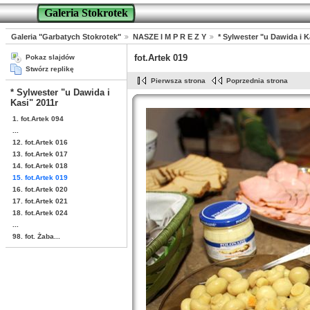
Galeria Stokrotek
Galeria "Garbatych Stokrotek"
NASZE I M P R E Z Y
* Sylwester "u Dawida i K
fot.Artek 019
Pokaz slajdów
Stwórz replikę
Pierwsza strona
Poprzednia strona
* Sylwester "u Dawida i
Kasi" 2011r
1. fot.Artek 094
...
12. fot.Artek 016
13. fot.Artek 017
14. fot.Artek 018
15. fot.Artek 019
16. fot.Artek 020
17. fot.Artek 021
18. fot.Artek 024
...
98. fot. Żaba...