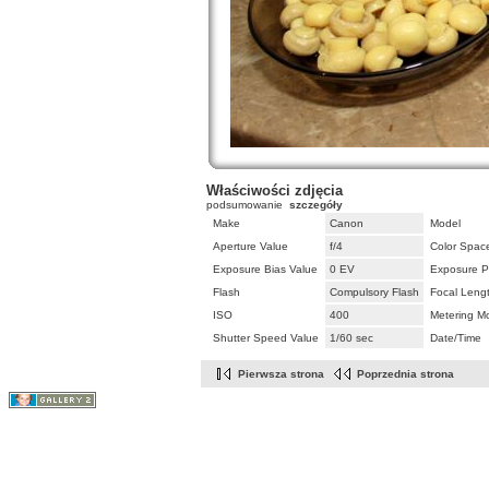
Właściwości zdjęcia
podsumowanie
szczegóły
Make
Canon
Model
Aperture Value
f/4
Color Spac
Exposure Bias Value
0 EV
Exposure P
Flash
Compulsory Flash
Focal Leng
ISO
400
Metering M
Shutter Speed Value
1/60 sec
Date/Time
Pierwsza strona
Poprzednia strona