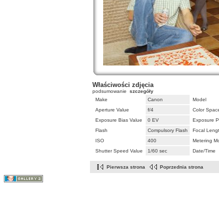
Właściwości zdjęcia
podsumowanie
szczegóły
Make
Canon
Model
Aperture Value
f/4
Color Spac
Exposure Bias Value
0 EV
Exposure P
Flash
Compulsory Flash
Focal Leng
ISO
400
Metering M
Shutter Speed Value
1/60 sec
Date/Time
Pierwsza strona
Poprzednia strona