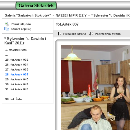
Galeria Stokrotek
Galeria "Garbatych Stokrotek"
NASZE I M P R E Z Y
* Sylwester "u Dawida i K
fot.Artek 037
Pokaz slajdów
Stwórz replikę
Pierwsza strona
Poprzednia strona
* Sylwester "u Dawida i
Kasi" 2011r
1. fot.Artek 094
...
25. fot.Artek 032
26. fot.Artek 034
27. fot.Artek 035
28. fot.Artek 037
29. fot.Artek 040
30. fot.Artek 043
31. fot.Artek 044
...
98. fot. Żaba...