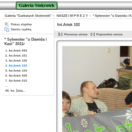
Galeria Stokrotek
Galeria "Garbatych Stokrotek"
NASZE I M P R E Z Y
* Sylwester "u Dawida i K
fot.Artek 102
Pokaz slajdów
Stwórz replikę
Pierwsza strona
Poprzednia strona
* Sylwester "u Dawida i
Kasi" 2011r
1. fot.Artek 094
2. fot.Artek 101
3. fot.Artek 100
4. fot.Artek 102
5. fot.Artek 104
6. fot.Artek 009
7. fot.Artek 010
...
98. fot. Żaba...