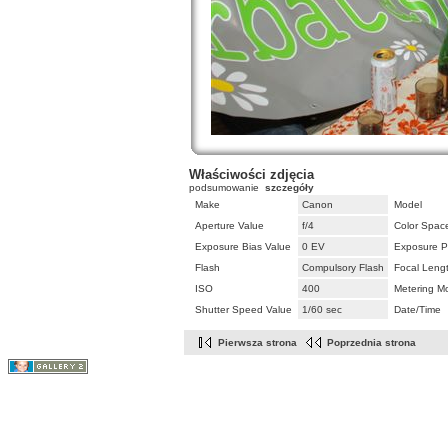
Właściwości zdjęcia
podsumowanie
szczegóły
Make
Canon
Model
Aperture Value
f/4
Color Spac
Exposure Bias Value
0 EV
Exposure P
Flash
Compulsory Flash
Focal Leng
ISO
400
Metering M
Shutter Speed Value
1/60 sec
Date/Time
Pierwsza strona
Poprzednia strona