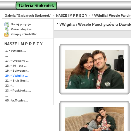
Galeria Stokrotek
Galeria "Garbatych Stokrotek"
NASZE I M P R E Z Y
* VWigilia i Wesele Pan
* VWigilia i Wesele Panchyrzów u Dawid
Dodaj pozycje
Pokaz slajdów
Zmapuj z WebDAV
NASZE I M P R E Z Y
1. * VWigilia ...
...
17. * Urodziny ...
18. * 40 - tka ...
19. * Sylwester...
20. * VWigilia ...
21. * Ślub Gosi...
22. *...
23. * Pępkówka ...
...
65. fot.Tropica...