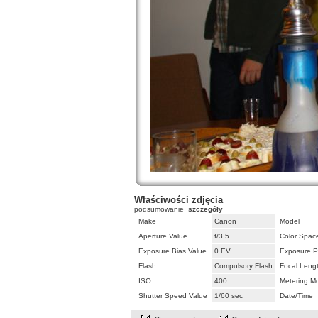
Właściwości zdjęcia
podsumowanie
szczegóły
Make
Canon
Model
Aperture Value
f/3,5
Color Spac
Exposure Bias Value
0 EV
Exposure P
Flash
Compulsory Flash
Focal Leng
ISO
400
Metering M
Shutter Speed Value
1/60 sec
Date/Time