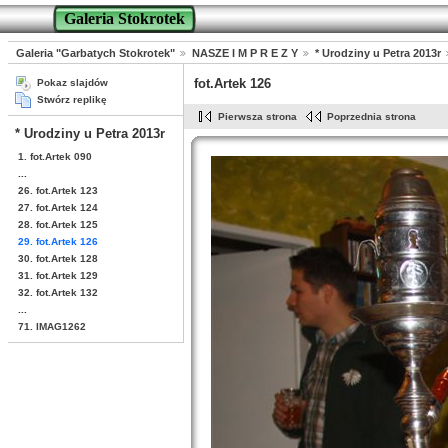
Galeria Stokrotek
Galeria "Garbatych Stokrotek"
NASZE I M P R E Z Y
* Urodziny u Petra 2013r
fot.Artek 126
Pokaz slajdów
Stwórz replikę
Pierwsza strona
Poprzednia strona
* Urodziny u Petra 2013r
1. fot.Artek 090
...
26. fot.Artek 123
27. fot.Artek 124
28. fot.Artek 125
29. fot.Artek 126
30. fot.Artek 128
31. fot.Artek 129
32. fot.Artek 132
...
71. IMAG1262