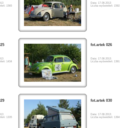
013
Data: 17.08.2013
tleń: 1565
Liczba wyświetleń: 1592
025
fot.artek 026
013
Data: 17.08.2013
tleń: 1434
Liczba wyświetleń: 1391
029
fot.artek 030
013
Data: 17.08.2013
tleń: 1335
Liczba wyświetleń: 1394