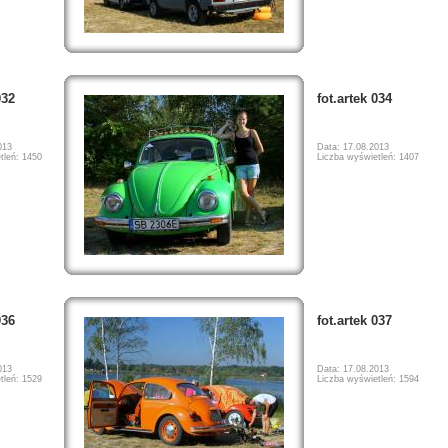
032
fot.artek 034
013
Data: 17.08.2013
tleń: 1450
Liczba wyświetleń: 1407
036
fot.artek 037
013
Data: 17.08.2013
tleń: 1529
Liczba wyświetleń: 1594