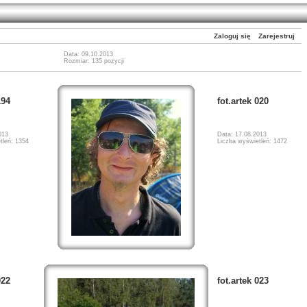
Zaloguj się
Zarejestruj
Data: 09.10.2013
Rozmiar: 135 pozycji
194
fot.artek 020
013
Data: 17.08.2013
tleń: 1354
Liczba wyświetleń: 1472
022
fot.artek 023