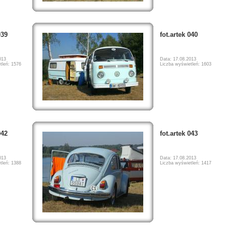
039
fot.artek 040
013
Data: 17.08.2013
tleń: 1576
Liczba wyświetleń: 1603
042
fot.artek 043
013
Data: 17.08.2013
tleń: 1388
Liczba wyświetleń: 1417