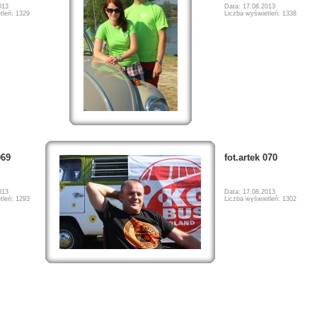
013
Data: 17.08.2013
tleń: 1329
Liczba wyświetleń: 1338
069
fot.artek 070
013
Data: 17.08.2013
tleń: 1293
Liczba wyświetleń: 1302