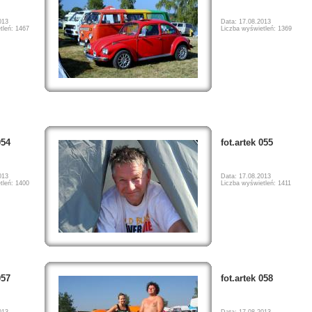
013
Data: 17.08.2013
tleń: 1467
Liczba wyświetleń: 1369
054
fot.artek 055
013
Data: 17.08.2013
tleń: 1400
Liczba wyświetleń: 1411
057
fot.artek 058
013
Data: 17.08.2013