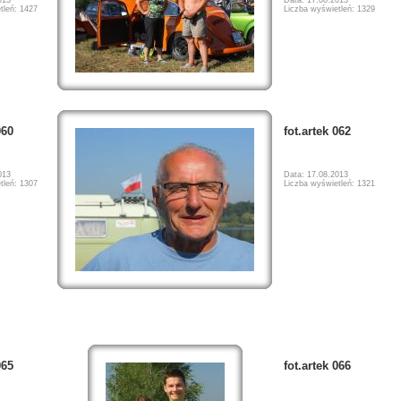
tleń: 1427
Liczba wyświetleń: 1329
060
fot.artek 062
013
Data: 17.08.2013
tleń: 1307
Liczba wyświetleń: 1321
065
fot.artek 066