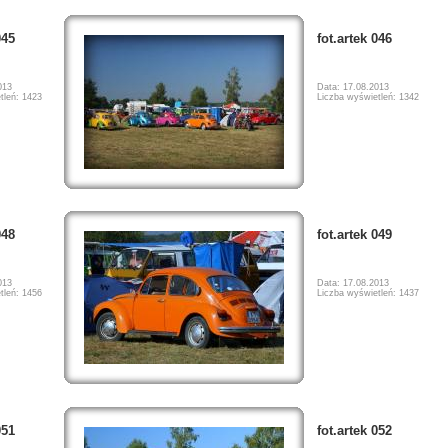
045
fot.artek 046
013
Data: 17.08.2013
tleń: 1423
Liczba wyświetleń: 1342
048
fot.artek 049
013
Data: 17.08.2013
tleń: 1456
Liczba wyświetleń: 1437
051
fot.artek 052