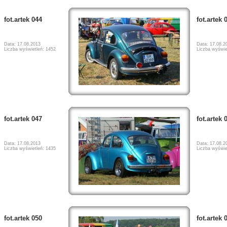
fot.artek 044
fot.artek 
Data: 17.08.2013
Data: 17.08.2
Liczba wyświetleń: 1452
Liczba wyświe
fot.artek 047
fot.artek 
Data: 17.08.2013
Data: 17.08.2
Liczba wyświetleń: 1435
Liczba wyświe
fot.artek 050
fot.artek 