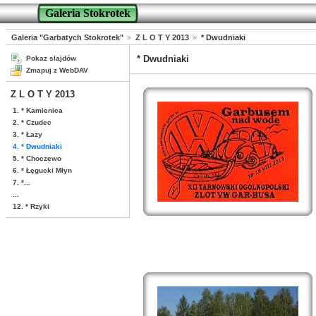
Galeria Stokrotek
Galeria "Garbatych Stokrotek"
Z L O T Y 2013
* Dwudniaki
* Dwudniaki
Pokaz slajdów
Zmapuj z WebDAV
Z L O T Y 2013
1. * Kamienica
2. * Czudec
3. * Łazy
4. * Dwudniaki
5. * Choczewo
6. * Łęgucki Młyn
7. *...
...
12. * Rzyki