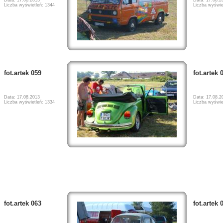
Liczba wyświetleń: 1344
Liczba wyświe
fot.artek 059
fot.artek 
Data: 17.08.2013
Data: 17.08.2
Liczba wyświetleń: 1334
Liczba wyświe
fot.artek 063
fot.artek 