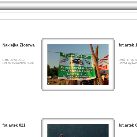
Naklejka Zlotowa
fot.artek 
Data: 20.08.2013
Data: 17.08.2
Liczba wyświetleń: 9376
Liczba wyświe
fot.artek 021
fot.artek 