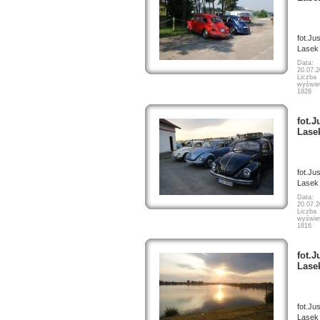
fot.Ju
Lasek
Data:
20.07.
Liczba
wyświet
1828
fot.J
Lase
fot.Ju
Lasek
Data:
20.07.
Liczba
wyświet
1816
fot.J
Lase
fot.Ju
Lasek