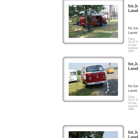
fot.J
Lase
fot.Ju
Lasek
Data:
20.07.
Liczba
wyświet
1851
fot.J
Lase
fot.Ju
Lasek
Data:
20.07.
Liczba
wyświet
1864
fot.J
Lase