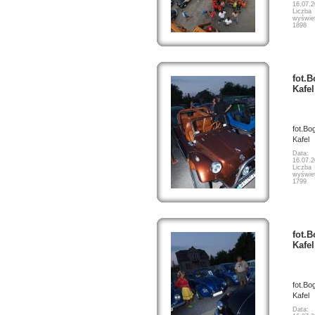
16.07.
Liczba
wyświet
1898
fot.
Kafel
fot.Bo
Kafel
Data:
16.07.
Liczba
wyświet
1799
fot.
Kafel
fot.Bo
Kafel
Data: