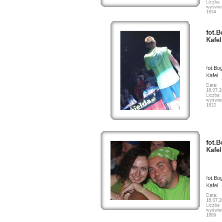
Liczba
wyświet
1834
fot.
Kafel
fot.Bo
Kafel
Data:
16.07.
Liczba
wyświet
1822
fot.
Kafel
fot.Bo
Kafel
Data:
16.07.
Liczba
wyświet
1889