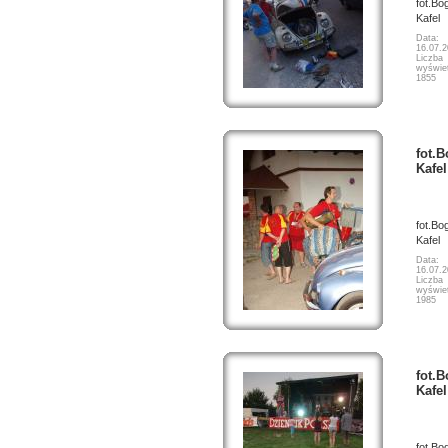
fot.Bo
Kafel
Data:
16.07.
Liczba
wyświet
1855
fot.
Kafel
fot.Bo
Kafel
Data:
16.07.
Liczba
wyświet
1985
fot.
Kafel
fot.Bo