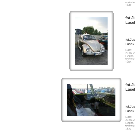
wyświet
1742
fot.J
Lase
fot.Ju
Lasek
Data:
20.07.
Liczba
wyświet
1705
fot.J
Lase
fot.Ju
Lasek
Data:
20.07.
Liczba
wyświet
1627