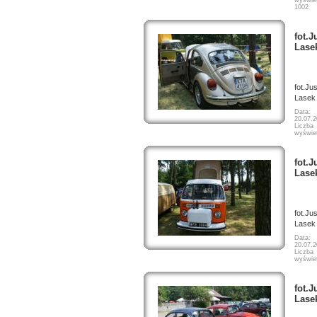
1002
fot.J
Lase
fot.Ju
Lasek
Data:
20.07.
Liczba
wyświet
fot.J
Lase
fot.Ju
Lasek
Data:
20.07.
Liczba
wyświet
fot.J
Lase