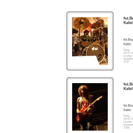
fot.
Kafel
fot.Bo
Kafel
Data:
16.07.
Liczba
wyświet
1737
fot.
Kafel
fot.Bo
Kafel
Data:
16.07.
Liczba
wyświet
1764