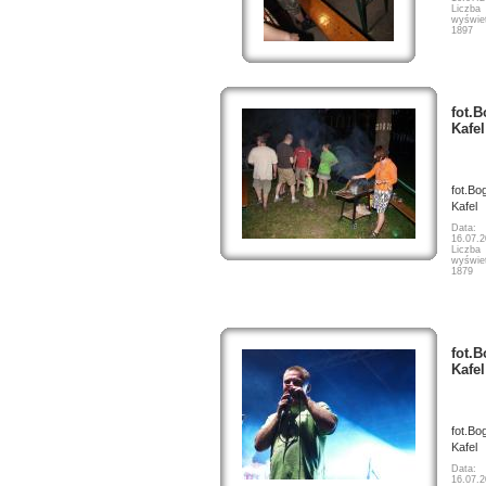
Liczba
wyświet
1897
fot.
Kafel
fot.Bo
Kafel
Data:
16.07.
Liczba
wyświet
1879
fot.
Kafel
fot.Bo
Kafel
Data:
16.07.