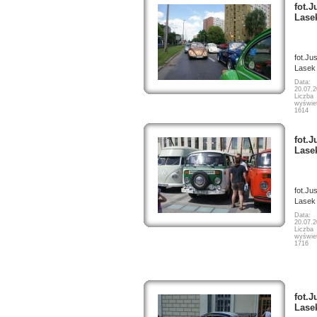
fot.J
Lase
fot.Ju
Lasek
Data:
20.07.
Liczba
wyświet
1614
fot.J
Lase
fot.Ju
Lasek
Data:
20.07.
Liczba
wyświet
1716
fot.J
Lase