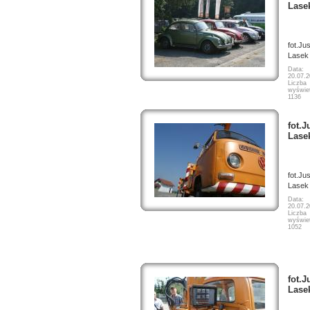
Lase
fot.Ju
Lasek
Data:
20.07.
Liczba
wyświet
1136
fot.J
Lase
fot.Ju
Lasek
Data:
20.07.
Liczba
wyświet
1052
fot.J
Lase