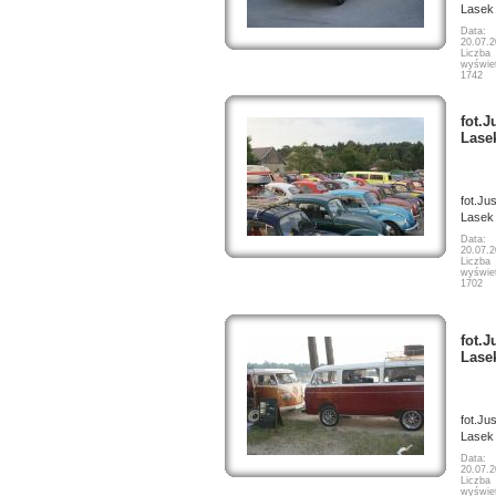
Lasek
Data:
20.07.
Liczba
wyświet
1742
fot.J
Lase
fot.Ju
Lasek
Data:
20.07.
Liczba
wyświet
1702
fot.J
Lase
fot.Ju
Lasek
Data:
20.07.
Liczba
wyświet