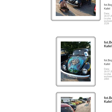
fot.Bo
Kafel
Data:
16.07.
Liczba
wyświet
2129
fot.
Kafel
fot.Bo
Kafel
Data:
16.07.
Liczba
wyświet
2493
fot.
Kafel