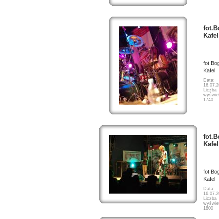
fot.
Kafel
fot.Bo
Kafel
Data:
16.07.
Liczba
wyświet
1740
fot.
Kafel
fot.Bo
Kafel
Data:
16.07.
Liczba
wyświet
1800