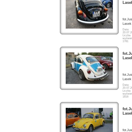
Lase
fot.Ju
Lasek
Data:
20.07.
Liczba
wyświet
1781
fot.J
Lase
fot.Ju
Lasek
Data:
20.07.
Liczba
wyświet
1816
fot.J
Lase
fot.Ju