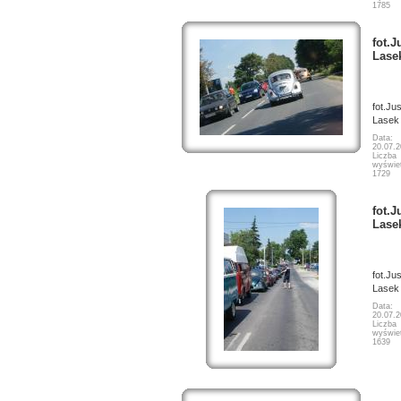
1785
fot.J
Lase
fot.Ju
Lasek
Data:
20.07.
Liczba
wyświet
1729
fot.J
Lase
fot.Ju
Lasek
Data:
20.07.
Liczba
wyświet
1639