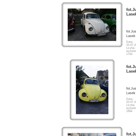
fot.J
Lase
fot.Ju
Lasek
Data:
20.07.
Liczba
wyświet
1744
fot.J
Lase
fot.Ju
Lasek
Data:
20.07.
Liczba
wyświet
1694
fot.J