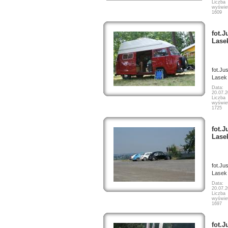
Liczba
wyświet
1609
fot.J
Lase
fot.Ju
Lasek
Data:
20.07.
Liczba
wyświet
1725
fot.J
Lase
fot.Ju
Lasek
Data:
20.07.
Liczba
wyświet
1697
fot.J