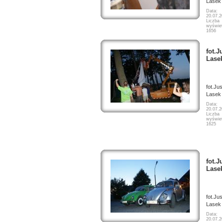
Lasek
Data:
20.07.
Liczba
wyświet
1656
fot.J
Lase
fot.Ju
Lasek
Data:
20.07.
Liczba
wyświet
1625
fot.J
Lase
fot.Ju
Lasek
Data:
20.07.