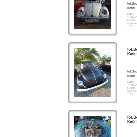
fot.Bo
Kafel
Data:
16.07.
Liczba
wyświet
1823
fot.
Kafel
fot.Bo
Kafel
Data:
16.07.
Liczba
wyświet
1827
fot.
Kafel