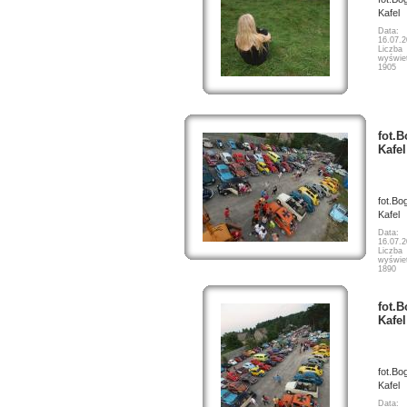
Kafel
Data:
16.07.
Liczba
wyświet
1905
fot.
Kafel
fot.Bo
Kafel
Data:
16.07.
Liczba
wyświet
1890
fot.
Kafel
fot.Bo
Kafel
Data: