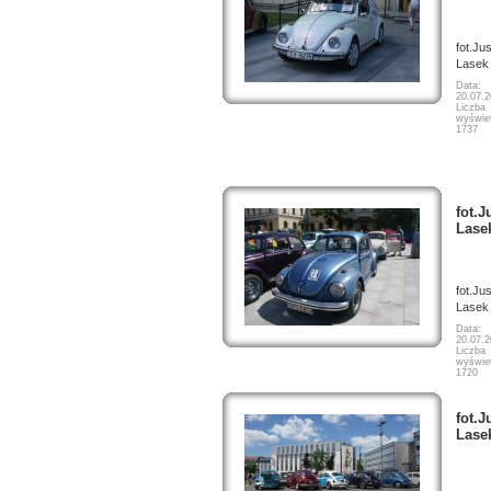
fot.Ju
Lasek
Data:
20.07.
Liczba
wyświet
1737
fot.J
Lase
fot.Ju
Lasek
Data:
20.07.
Liczba
wyświet
1720
fot.J
Lase