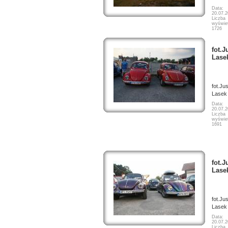
Data:
20.07.
Liczba
wyświet
1726
fot.J
Lase
fot.Ju
Lasek
Data:
20.07.
Liczba
wyświet
1691
fot.J
Lase
fot.Ju
Lasek
Data:
20.07.
Liczba