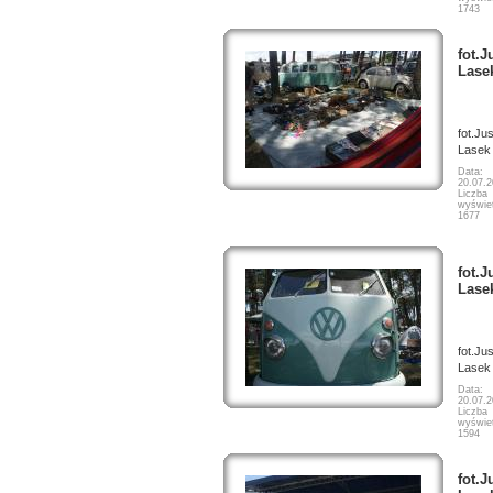
1743
fot.J
Lase
fot.Ju
Lasek
Data:
20.07.
Liczba
wyświet
1677
fot.J
Lase
fot.Ju
Lasek
Data:
20.07.
Liczba
wyświet
1594
fot.J