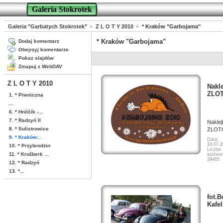
Galeria Stokrotek
Galeria "Garbatych Stokrotek"
Z L O T Y 2010
* Kraków "Garbojama"
* Kraków "Garbojama"
Dodaj komentarz
Obejrzyj komentarze
Pokaz slajdów
Zmapuj z WebDAV
Z L O T Y 2010
Nakl
ZLO
1. * Piwniczna
...
6. * Hnilčík -...
7. * Radzyń II
Naklej
8. * Sulistrowice
ZLOT
9. * Kraków...
Data:
16.07.
10. * Przybrodzin
Liczba
11. * Kružberk ...
wyświet
39465
12. * Radzyń
13. *...
fot.
Kafel