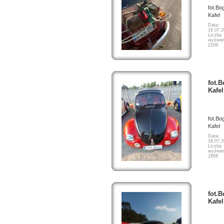
fot.Bo
Kafel
Data:
16.07.
Liczba
wyświet
2109
fot.
Kafel
fot.Bo
Kafel
Data:
16.07.
Liczba
wyświet
1858
fot.
Kafel