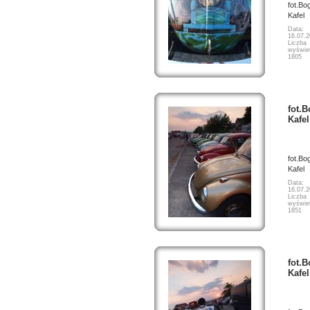
fot.Bo
Kafel
Data:
16.07.
Liczba
wyświet
1805
fot.
Kafel
fot.Bo
Kafel
Data:
16.07.
Liczba
wyświet
1851
fot.
Kafel