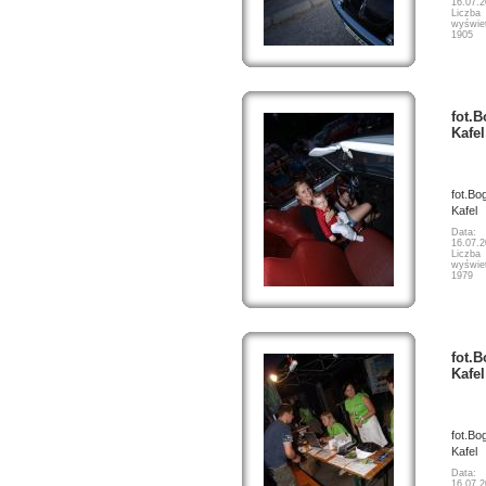
16.07.
Liczba
wyświet
1905
fot.
Kafel
fot.Bo
Kafel
Data:
16.07.
Liczba
wyświet
1979
fot.
Kafel
fot.Bo
Kafel
Data:
16.07.