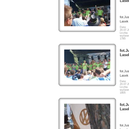
Lase
fot.Ju
Lasek
Data:
20.07.
Liczba
wyświet
1785
fot.J
Lase
fot.Ju
Lasek
Data:
20.07.
Liczba
wyświet
1805
fot.J
Lase
fot.Ju