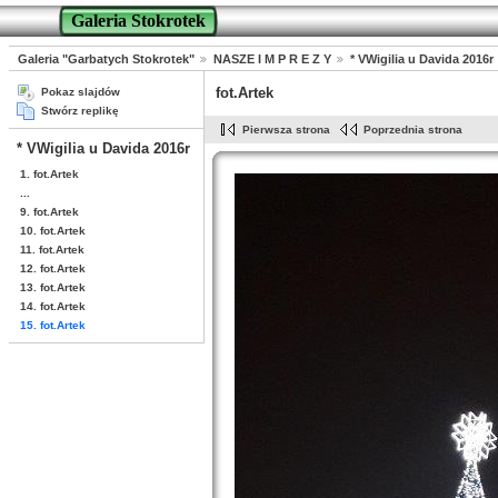
Galeria Stokrotek
Galeria "Garbatych Stokrotek"
NASZE I M P R E Z Y
* VWigilia u Davida 2016r
fot.Artek
Pokaz slajdów
Stwórz replikę
Pierwsza strona
Poprzednia strona
* VWigilia u Davida 2016r
1. fot.Artek
...
9. fot.Artek
10. fot.Artek
11. fot.Artek
12. fot.Artek
13. fot.Artek
14. fot.Artek
15. fot.Artek