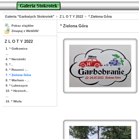
Galeria Stokrotek
Galeria "Garbatych Stokrotek"
Z L O T Y 2022
* Zielona Góra
* Zielona Góra
Pokaz slajdów
Zmapuj z WebDAV
Z L O T Y 2022
1. * Gołkowice
...
4. * Narożniki
5. *...
6. * Rouvesi -...
7. * Zielona Góra
8. * Warham - ...
9. * Luboszyce
10. * Hesisch...
...
16. * Wisła