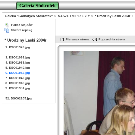
Galeria Stokrotek
Galeria "Garbatych Stokrotek"
NASZE I M P R E Z Y
* Urodziny Laski 2004r
Pokaz slajdów
Stwórz replikę
Pierwsza strona
Poprzednia strona
* Urodziny Laski 2004r
1. DSC01926.jpg
...
3. DSC01936.jpg
4. DSC01939.jpg
5. DSC01940.jpg
6. DSC01942.jpg
7. DSC01943.jpg
8. DSC01948.jpg
9. DSC01951.jpg
...
52. DSC02105.jpg