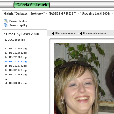
Galeria Stokrotek
Galeria "Garbatych Stokrotek"
NASZE I M P R E Z Y
* Urodziny Laski 2004r
Pokaz slajdów
Stwórz replikę
Pierwsza strona
Poprzednia strona
* Urodziny Laski 2004r
1. DSC01926.jpg
...
12. DSC01957.jpg
13. DSC01961.jpg
14. DSC01962.jpg
15. DSC01971.jpg
16. DSC01974.jpg
17. DSC01978.jpg
18. DSC01982.jpg
...
52. DSC02105.jpg