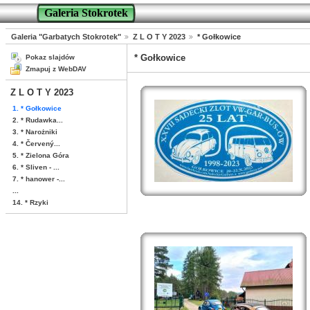
Galeria Stokrotek
Galeria "Garbatych Stokrotek"
Z L O T Y 2023
* Gołkowice
* Gołkowice
Pokaz slajdów
Zmapuj z WebDAV
Z L O T Y 2023
1. * Gołkowice
2. * Rudawka...
3. * Narożniki
4. * Červený...
5. * Zielona Góra
6. * Sliven - ...
7. * hanower -...
...
14. * Rzyki