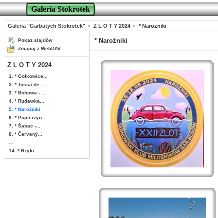
Galeria Stokrotek
Galeria "Garbatych Stokrotek"
Z L O T Y 2024
* Narożniki
* Narożniki
Pokaz slajdów
Zmapuj z WebDAV
Z L O T Y 2024
1. * Gołkowice...
2. * Tossa de ...
3. * Bobowa - ...
4. * Rudawka...
5. * Narożniki
6. * Popierzyn
7. * Šabac -...
8. * Červený...
...
14. * Rzyki