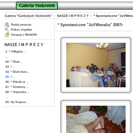
Galeria Stokrotek
Galeria "Garbatych Stokrotek"
NASZE I M P R E Z Y
* Spontaniczne "JuVWena
* Spontaniczne "JuVWenalia" 2007r
Dodaj pozycje
Pokaz slajdów
Zmapuj z WebDAV
NASZE I M P R E Z Y
1. * VWigilia ...
...
42. * Ślub...
43. *...
44. * Ślub Gosi...
45. *...
46. * Piknik w ...
47. * Urodziny ...
48. * Imprezka ...
...
65. fot.Tropica...