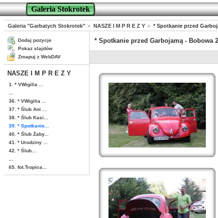
Galeria Stokrotek
Galeria "Garbatych Stokrotek"
NASZE I M P R E Z Y
* Spotkanie przed Garbo
* Spotkanie przed Garbojamą - Bobowa 
Dodaj pozycje
Pokaz slajdów
Zmapuj z WebDAV
NASZE I M P R E Z Y
1. * VWigilia ...
...
36. * VWigilia ...
37. * Ślub Ani ...
38. * Ślub Kasi...
39. * Spotkanie...
40. * Ślub Żaby...
41. * Urodziny ...
42. * Ślub...
...
65. fot.Tropica...