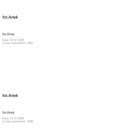
fot.Artek
fot.Artek
Data: 01.07.2008
Liczba wyświetleń: 1082
fot.Artek
fot.Artek
Data: 01.07.2008
Liczba wyświetleń: 1088