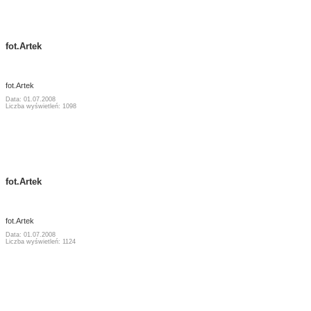
fot.Artek
fot.Artek
Data: 01.07.2008
Liczba wyświetleń: 1098
fot.Artek
fot.Artek
Data: 01.07.2008
Liczba wyświetleń: 1124