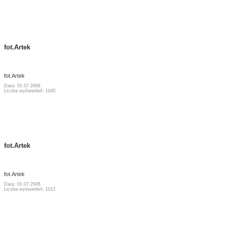
fot.Artek
fot.Artek
Data: 01.07.2008
Liczba wyświetleń: 1045
fot.Artek
fot.Artek
Data: 01.07.2008
Liczba wyświetleń: 1012