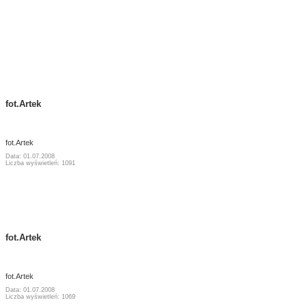
fot.Artek
fot.Artek
Data: 01.07.2008
Liczba wyświetleń: 1091
fot.Artek
fot.Artek
Data: 01.07.2008
Liczba wyświetleń: 1069