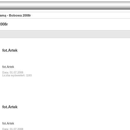
jamą - Bobowa 2008r
2008r
fot.Artek
fot.Artek
Data: 01.07.2008
Liczba wyświetleń: 1193
fot.Artek
fot.Artek
Data: 01.07.2008