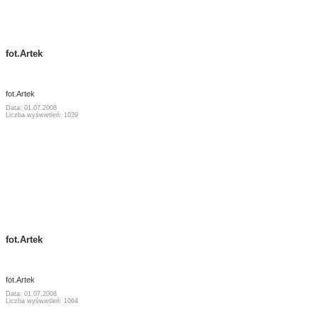
fot.Artek
fot.Artek
Data: 01.07.2008
Liczba wyświetleń: 1039
fot.Artek
fot.Artek
Data: 01.07.2008
Liczba wyświetleń: 1064