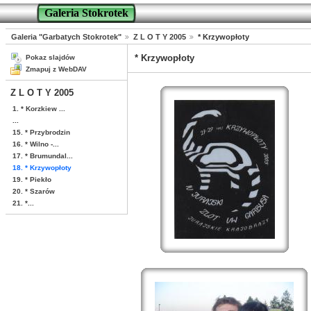
Galeria Stokrotek
Galeria "Garbatych Stokrotek"
Z L O T Y 2005
* Krzywopłoty
* Krzywopłoty
Pokaz slajdów
Zmapuj z WebDAV
Z L O T Y 2005
1. * Korzkiew ...
...
15. * Przybrodzin
16. * Wilno -...
17. * Brumundal...
18. * Krzywopłoty
19. * Piekło
20. * Szarów
21. *...