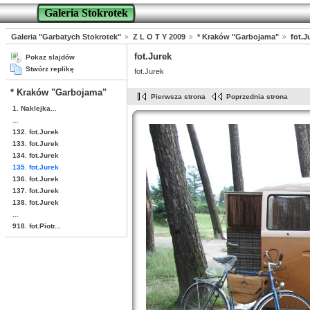
Galeria Stokrotek
Galeria "Garbatych Stokrotek"
Z L O T Y 2009
* Kraków "Garbojama"
fot.J
fot.Jurek
Pokaz slajdów
Stwórz replikę
fot.Jurek
* Kraków "Garbojama"
Pierwsza strona
Poprzednia strona
1. Naklejka...
...
132. fot.Jurek
133. fot.Jurek
134. fot.Jurek
135. fot.Jurek
136. fot.Jurek
137. fot.Jurek
138. fot.Jurek
...
918. fot.Piotr...