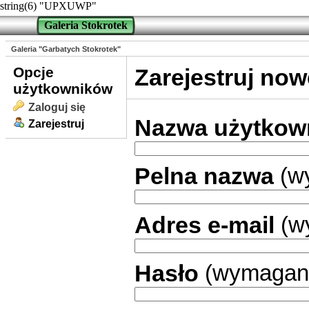
string(6) "UPXUWP"
Galeria Stokrotek
Galeria "Garbatych Stokrotek"
Opcje
Zarejestruj no
użytkowników
Zaloguj się
Nazwa użytkow
Zarejestruj
Pelna nazwa
(w
Adres e-mail
(w
Hasło
(wymagan