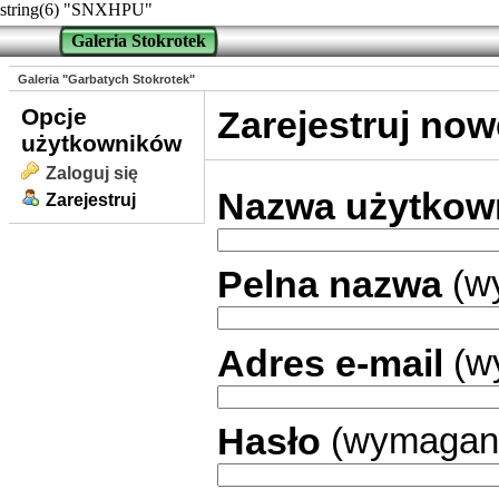
string(6) "SNXHPU"
Galeria Stokrotek
Galeria "Garbatych Stokrotek"
Opcje
Zarejestruj no
użytkowników
Zaloguj się
Nazwa użytkow
Zarejestruj
Pelna nazwa
(w
Adres e-mail
(w
Hasło
(wymagan