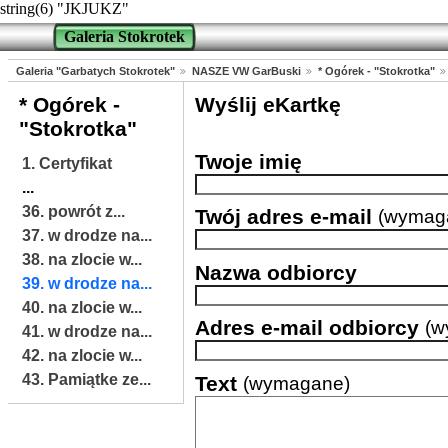
string(6) "JKJUKZ"
Galeria Stokrotek
Galeria "Garbatych Stokrotek"
NASZE VW GarBuski
* Ogórek - "Stokrotka"
* Ogórek -
Wyślij eKartkę
"Stokrotka"
Twoje imię
1. Certyfikat
...
36. powrót z...
Twój adres e-mail
(wymag
37. w drodze na...
38. na zlocie w...
Nazwa odbiorcy
39. w drodze na...
40. na zlocie w...
Adres e-mail odbiorcy
(w
41. w drodze na...
42. na zlocie w...
43. Pamiątke ze...
Text
(wymagane)