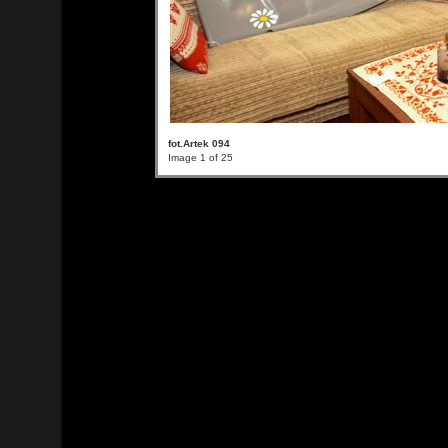
fot.Artek 094
Image 1 of 25