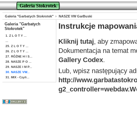
Galeria Stokrotek
Galeria "Garbatych Stokrotek"
NASZE VW GarBuski
Galeria "Garbatych
Instrukcje mapowan
Stokrotek"
1. Z L O T Y ...
Kliknij tutaj
, aby zmapowa
...
25. Z L O T Y ...
Dokumentacja na temat mo
26. Z L O T Y ...
27. RÓŻNE H I S...
Gallery Codex
.
28. NASZE P O ...
29. NASZE I M P...
Lub, wpisz następujący a
30. NASZE VW...
31. MIX - Czyli...
http://www.garbatastokro
g2_controller=webdav.