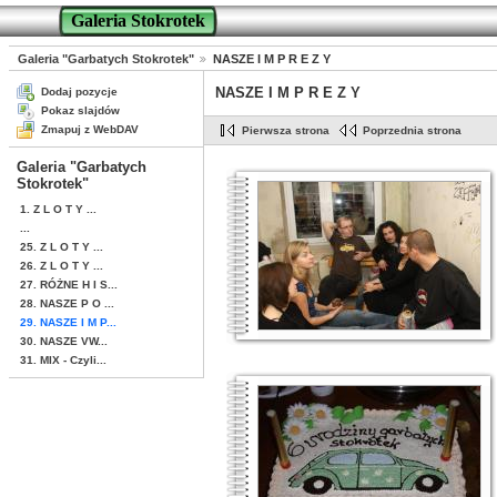
Galeria Stokrotek
Galeria "Garbatych Stokrotek"
NASZE I M P R E Z Y
NASZE I M P R E Z Y
Dodaj pozycje
Pokaz slajdów
Zmapuj z WebDAV
Pierwsza strona
Poprzednia strona
Galeria "Garbatych
Stokrotek"
1. Z L O T Y ...
...
25. Z L O T Y ...
26. Z L O T Y ...
27. RÓŻNE H I S...
28. NASZE P O ...
29. NASZE I M P...
30. NASZE VW...
31. MIX - Czyli...