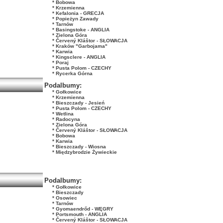
* Bobowa
* Krzemienna
* Kefalonia - GRECJA
* Popieżyn Zawady
* Tarnów
* Basingstoke - ANGLIA
* Zielona Góra
* Červený Kláštor - SŁOWACJA
* Kraków "Garbojama"
* Karwia
* Kingsclere - ANGLIA
* Poraj
* Pusta Polom - CZECHY
* Rycerka Górna
Podalbumy:
* Gołkowice
* Krzemienna
* Bieszczady - Jesień
* Pusta Polom - CZECHY
* Wetlina
* Radocyna
* Zielona Góra
* Červený Kláštor - SŁOWACJA
* Bobowa
* Karwia
* Bieszczady - Wiosna
* Międzybrodzie Żywieckie
Podalbumy:
* Gołkowice
* Bieszczady
* Osowiec
* Tarnów
* Gyomaendrőd - WĘGRY
* Portsmouth - ANGLIA
* Červený Kláštor - SŁOWACJA