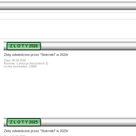
Z L O T Y 2026
Zloty odwiedzone przez "Stokrotki" w 2026r
Data: 08.04.2026
Rozmiar: 1 pozycja (wszystkich 2)
Liczba wyświetleń: 13889
Z L O T Y 2025
Zloty odwiedzone przez "Stokrotki" w 2025r