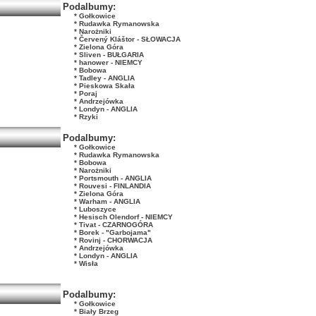
Podalbumy:
* Gołkowice
* Rudawka Rymanowska
* Narożniki
* Červený Kláštor - SŁOWACJA
* Zielona Góra
* Sliven - BUŁGARIA
* hanower - NIEMCY
* Bobowa
* Tadley - ANGLIA
* Pieskowa Skała
* Poraj
* Andrzejówka
* Londyn - ANGLIA
* Rzyki
Podalbumy:
* Gołkowice
* Rudawka Rymanowska
* Bobowa
* Narożniki
* Portsmouth - ANGLIA
* Rouvesi - FINLANDIA
* Zielona Góra
* Warham - ANGLIA
* Luboszyce
* Hesisch Olendorf - NIEMCY
* Tivat - CZARNOGÓRA
* Borek - "Garbojama"
* Rovinj - CHORWACJA
* Andrzejówka
* Londyn - ANGLIA
* Wisła
Podalbumy:
* Gołkowice
* Biały Brzeg