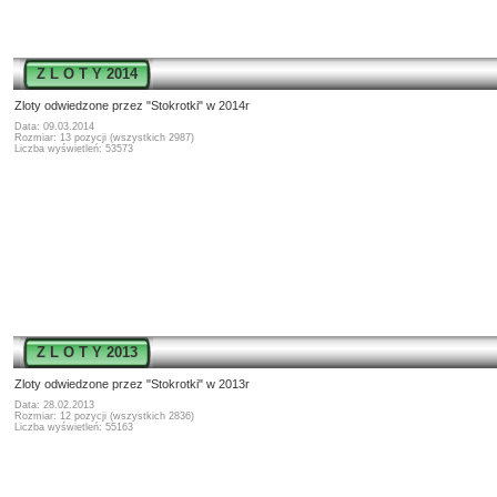
Z L O T Y 2014
Zloty odwiedzone przez "Stokrotki" w 2014r
Data: 09.03.2014
Rozmiar: 13 pozycji (wszystkich 2987)
Liczba wyświetleń: 53573
Z L O T Y 2013
Zloty odwiedzone przez "Stokrotki" w 2013r
Data: 28.02.2013
Rozmiar: 12 pozycji (wszystkich 2836)
Liczba wyświetleń: 55163