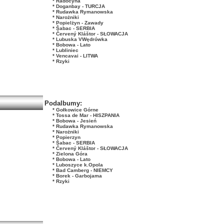
* Radocyna
* Doganbay - TURCJA
* Rudawka Rymanowska
* Narożniki
* Popielżyn - Zawady
* Šabac - SERBIA
* Červený Kláštor - SŁOWACJA
* Lubuska VWędrówka
* Bobowa - Lato
* Lubliniec
* Vencavai - LITWA
* Rzyki
Podalbumy:
* Gołkowice Górne
* Tossa de Mar - HISZPANIA
* Bobowa - Jesień
* Rudawka Rymanowska
* Narożniki
* Popierzyn
* Šabac - SERBIA
* Červený Kláštor - SŁOWACJA
* Zielona Góra
* Bobowa - Lato
* Luboszyce k.Opola
* Bad Camberg - NIEMCY
* Borek - Garbojama
* Rzyki