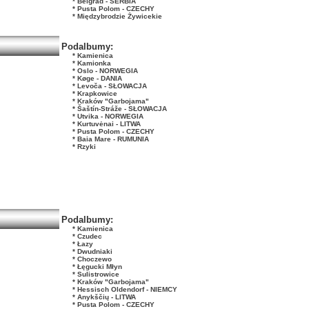
* Belgrad - SERBIA
* Pusta Polom - CZECHY
* Międzybrodzie Żywicekie
Podalbumy:
* Kamienica
* Kamionka
* Oslo - NORWEGIA
* Køge - DANIA
* Levoča - SŁOWACJA
* Krapkowice
* Kraków "Garbojama"
* Šaštín-Stráže - SŁOWACJA
* Utvika - NORWEGIA
* Kurtuvėnai - LITWA
* Pusta Polom - CZECHY
* Baia Mare - RUMUNIA
* Rzyki
Podalbumy:
* Kamienica
* Czudec
* Łazy
* Dwudniaki
* Choczewo
* Łęgucki Młyn
* Sulistrowice
* Kraków "Garbojama"
* Hessisch Oldendorf - NIEMCY
* Anykščių - LITWA
* Pusta Polom - CZECHY