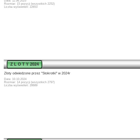
Data: 11.06.2025
Rozmiar: 15 pozycji (wszystkich 2252)
Liczba wyświetleń: 22653
Z L O T Y 2024
Zloty odwiedzone przez "Stokrotki" w 2024r
Data: 10.10.2024
Rozmiar: 14 pozycji (wszystkich 2797)
Liczba wyświetleń: 28689