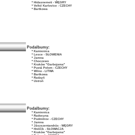
* Hidasnemeti - WĘGRY
* Velké Karlovice - CZECHY
* Bartkowa
Podalbumy:
* Kamienica
* Lesce - SŁOWENIA
* Jamna
* Choczewo
* Kraków "Garbojama"
* Pustá Polom - CZECHY
* Wilno - LITWA
* Bartkowa
* Radzyń
* Ustroń
Podalbumy:
* Kamienica
* Radocyna
* Podmitrov - CZECHY
* Jamna
* Jászszentandrás - WĘGRY
* Hnilčík - SŁOWACJA
* Kraków "Garbojama"