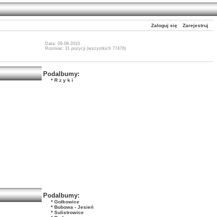
Zaloguj się
Zarejestruj
Data: 09.08.2010
Rozmiar: 31 pozycji (wszystkich 77476)
Podalbumy:
* R z y k i
Podalbumy:
* Gołkowice
* Bobowa - Jesień
* Sulistrowice