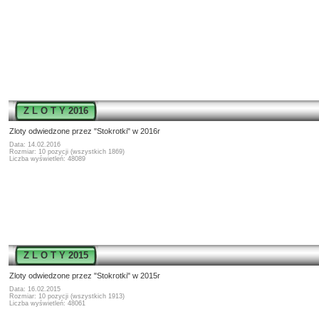
Z L O T Y 2016
Zloty odwiedzone przez "Stokrotki" w 2016r
Data: 14.02.2016
Rozmiar: 10 pozycji (wszystkich 1869)
Liczba wyświetleń: 48089
Z L O T Y 2015
Zloty odwiedzone przez "Stokrotki" w 2015r
Data: 16.02.2015
Rozmiar: 10 pozycji (wszystkich 1913)
Liczba wyświetleń: 48061