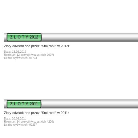
Z L O T Y 2012
Zloty odwiedzone przez "Stokrotki" w 2012r
Data: 13.02.2012
Rozmiar: 12 pozycji (wszystkich 2907)
Liczba wyświetleń: 58733
Z L O T Y 2011
Zloty odwiedzone przez "Stokrotki" w 2011r
Data: 20.02.2011
Rozmiar: 14 pozycji (wszystkich 4259)
Liczba wyświetleń: 92237