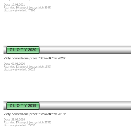
Data: 15.03.2021
Rozmiar: 16 pozycji (wszystkich 3347)
Liczba wyświetleń: 47896
Z L O T Y 2020
Zloty odwiedzone przez "Stokrotki" w 2020r
Data: 09.03.2020
Rozmiar: 12 pozycji (wszystkich 1356)
Liczba wyświetleń: 50529
Z L O T Y 2019
Zloty odwiedzone przez "Stokrotki" w 2019r
Data: 21.02.2019
Rozmiar: 15 pozycji (wszystkich 2352)
Liczba wyświetleń: 45635