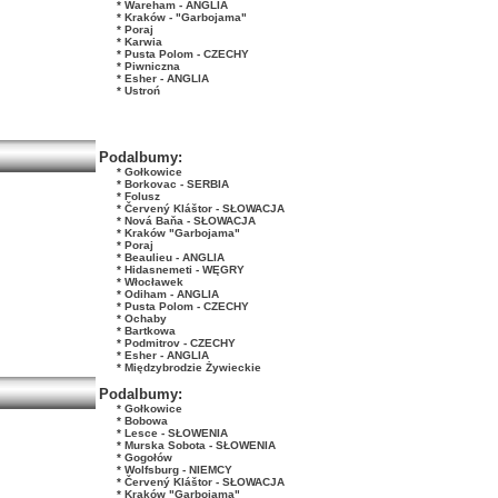
* Wareham - ANGLIA
* Kraków - "Garbojama"
* Poraj
* Karwia
* Pusta Polom - CZECHY
* Piwniczna
* Esher - ANGLIA
* Ustroń
Podalbumy:
* Gołkowice
* Borkovac - SERBIA
* Folusz
* Červený Kláštor - SŁOWACJA
* Nová Baňa - SŁOWACJA
* Kraków "Garbojama"
* Poraj
* Beaulieu - ANGLIA
* Hidasnemeti - WĘGRY
* Włocławek
* Odiham - ANGLIA
* Pusta Polom - CZECHY
* Ochaby
* Bartkowa
* Podmitrov - CZECHY
* Esher - ANGLIA
* Międzybrodzie Żywieckie
Podalbumy:
* Gołkowice
* Bobowa
* Lesce - SŁOWENIA
* Murska Sobota - SŁOWENIA
* Gogołów
* Wolfsburg - NIEMCY
* Červený Kláštor - SŁOWACJA
* Kraków "Garbojama"