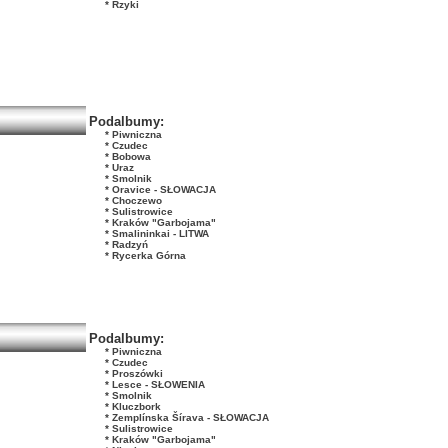
* Rzyki
Podalbumy:
* Piwniczna
* Czudec
* Bobowa
* Uraz
* Smolnik
* Oravice - SŁOWACJA
* Choczewo
* Sulistrowice
* Kraków "Garbojama"
* Smalininkai - LITWA
* Radzyń
* Rycerka Górna
Podalbumy:
* Piwniczna
* Czudec
* Proszówki
* Lesce - SŁOWENIA
* Smolnik
* Kluczbork
* Zemplínska Šírava - SŁOWACJA
* Sulistrowice
* Kraków "Garbojama"