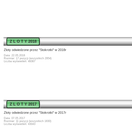
Z L O T Y 2018
Zloty odwiedzone przez "Stokrotki" w 2018r
Data: 22.05.2018
Rozmiar: 17 pozycji (wszystkich 2954)
Liczba wyświetleń: 49367
Z L O T Y 2017
Zloty odwiedzone przez "Stokrotki" w 2017r
Data: 07.05.2017
Rozmiar: 11 pozycji (wszystkich 1830)
Liczba wyświetleń: 43043